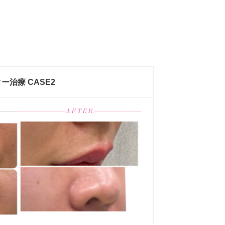
治療 CASE2
AFTER