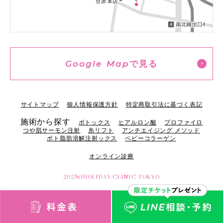
Google Map
で見る
サイトマップ
個人情報保護方針
特定商取引法に基づく表記
施術から探す
ボトックス
ヒアルロン酸
プロファイロ
つや肌サーモン注射
糸リフト
アンチエイジング メソッド
ボト脂肪溶解注射ックス
ベビーコラーゲン
オンライン診療
2025©HOLIDAY CLINIC TOKYO