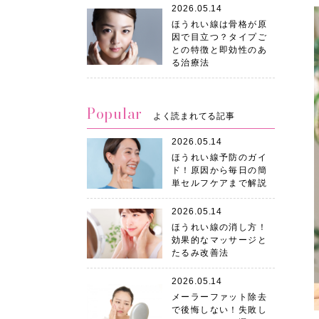
2026.05.14
ほうれい線は骨格が原
因で目立つ？タイプご
との特徴と即効性のあ
る治療法
Popular
よく読まれてる記事
2026.05.14
ほうれい線予防のガイ
ド！原因から毎日の簡
単セルフケアまで解説
2026.05.14
ほうれい線の消し方！
効果的なマッサージと
たるみ改善法
2026.05.14
メーラーファット除去
で後悔しない！失敗し