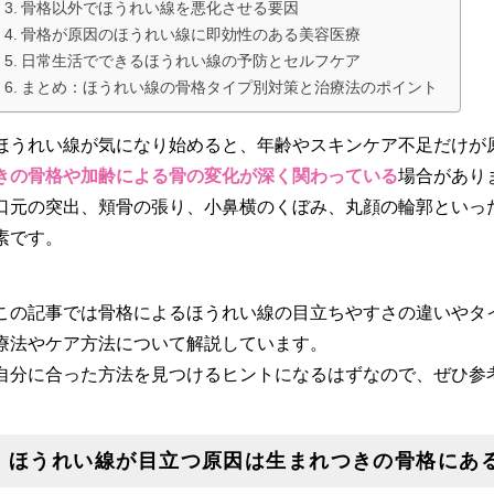
骨格以外でほうれい線を悪化させる要因
骨格が原因のほうれい線に即効性のある美容医療
日常生活でできるほうれい線の予防とセルフケア
まとめ：ほうれい線の骨格タイプ別対策と治療法のポイント
ほうれい線が気になり始めると、年齢やスキンケア不足だけが
きの骨格や加齢による骨の変化が深く関わっている
場合があり
口元の突出、頬骨の張り、小鼻横のくぼみ、丸顔の輪郭といっ
素です。
この記事では骨格によるほうれい線の目立ちやすさの違いやタ
療法やケア方法について解説しています。
自分に合った方法を見つけるヒントになるはずなので、ぜひ参
ほうれい線が目立つ原因は生まれつきの骨格にあ