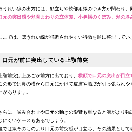
ほうれい線の出方には、顔立ちや軟部組織のつき方が関わり、
口元の突出感や頬骨まわりの立体差、小鼻横のくぼみ、頬の厚
ここでは、ほうれい線が強調されやすい特徴を順に整理してい
口元が前に突出している上顎前突
上顎前突は上あごが前方に出ており、
横顔で口元の突出が目立
この形では鼻の横から口元にかけて皮膚や脂肪が引っ張られや
とがあります。
さらに、噛み合わせや口元の動きの影響も重なると溝がより強
じにくいケースもあるでしょう。
鏡では線そのものより口元の前突感が目立ち、その結果として