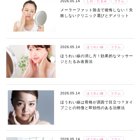
2026.05.14
しわ・たるみ
コラム
メーラーファット除去で後悔しない！失
敗しないクリニック選びとデメリット
2026.05.14
ほうれい線
コラム
ほうれい線の消し方！効果的なマッサー
ジとたるみ改善法
2026.05.14
ほうれい線
コラム
ほうれい線は骨格が原因で目立つ？タイ
プごとの特徴と即効性のある治療法
2026.05.14
ほうれい線
コラム